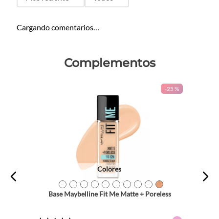
Cargando comentarios…
Complementos
-
25 %
Colores
TEXTURA_41554433463
TEXTURA_41554438178
TEXTURA_41554433470
TEXTURA_41554433418
TEXTURA_41554433456
TEXTURA_41554433449
TEXTURA_41554433487
TEXTURA_41554433494
TEXTURA_41554438185
TEXTURA_41554438192
Base Maybelline Fit Me Matte + Poreless