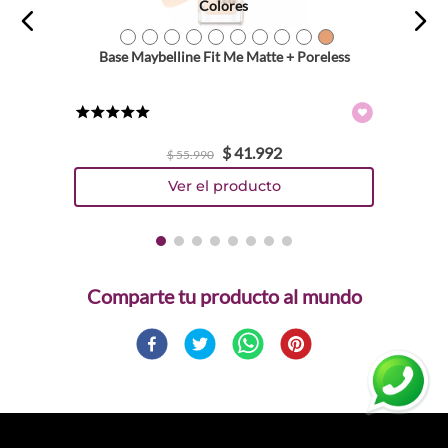
Colores
TEXTURA_41554433463
TEXTURA_41554438178
TEXTURA_41554433470
TEXTURA_41554433418
TEXTURA_41554433456
TEXTURA_41554433449
TEXTURA_41554433487
TEXTURA_41554433494
TEXTURA_41554438185
TEXTURA_41554438192
Base Maybelline Fit Me Matte + Poreless
★
★
★
★
★
$
41
.
992
$
55
.
990
Comparte