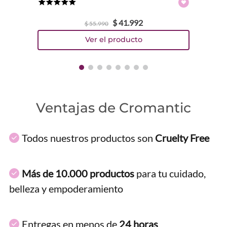
★
★
★
★
★
$
41
.
992
$
55
.
990
Ventajas de Cromantic
Todos nuestros productos son
Cruelty Free
Más de 10.000 productos
para tu cuidado,
belleza y empoderamiento
Entregas en menos de
24 horas