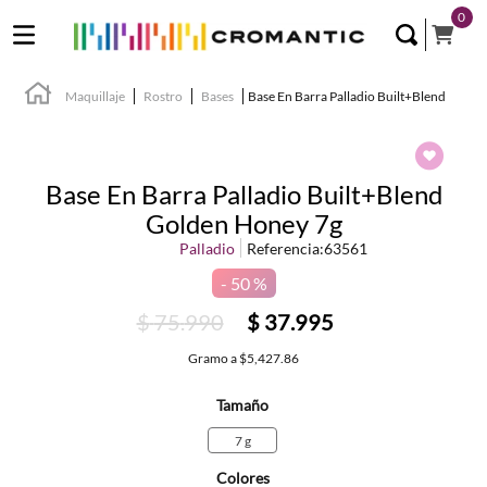
0
Maquillaje
Rostro
Bases
Base En Barra Palladio Built+Blend
Base En Barra Palladio Built+Blend
Golden Honey 7g
Palladio
Referencia
:
63561
50 %
$
75
.
990
$
37
.
995
Gramo
a
$5,427.86
Tamaño
7 g
Colores