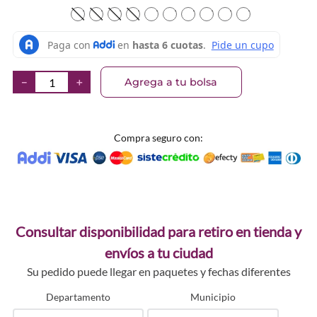
TEXTURA_63557
TEXTURA_63558
TEXTURA_63559
TEXTURA_63560
TEXTURA_63561
TEXTURA_63562
TEXTURA_63563
TEXTURA_63564
TEXTURA_63565
TEXTURA_63
Agrega a tu bolsa
－
＋
Compra seguro con:
Consultar disponibilidad para retiro en tienda y
envíos a tu ciudad
Su pedido puede llegar en paquetes y fechas diferentes
Departamento
Municipio