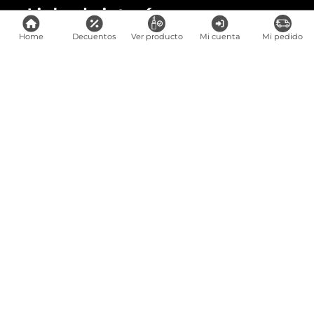
Links de interés
Home
Decuentos
Ver producto
Mi cuenta
Mi pedido
Preguntas frecuentes
Servicio al cliente
Puntos de venta
Rastrea Tu Pedido
Encuentra Tu Producto En Tienda
Términos y condiciones
Canal ético
Trabaje con nosotros
SIC
Encuéntranos en