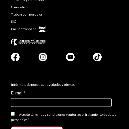
Canal ético
Trabaje con nosotros
SIC
Encuéntranos en
Infórmate de nuestras novedades y ofertas:
E-mail
*
Acepto
términos y condiciones
y
autorizo el tratamiento de datos
personales.
*