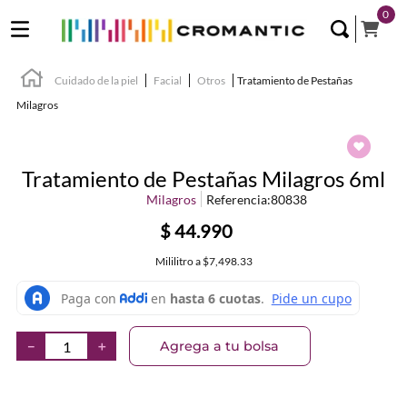
0
Cuidado de la piel
Facial
Otros
Tratamiento de Pestañas
Milagros
Tratamiento de Pestañas Milagros 6ml
Milagros
Referencia
:
80838
$
44
.
990
Mililitro
a
$7,498.33
Agrega a tu bolsa
－
＋