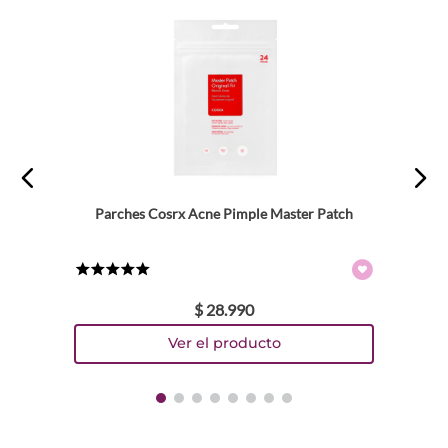
Parches Cosrx Acne Pimple Master Patch
★
★
★
★
★
$
28
.
990