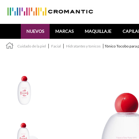
Buscar
NUEVOS
MARCAS
MAQUILLAJE
CAPILA
Cuidado de la piel
Facial
Hidratantes y tonicos
Tónico Tocobo para p