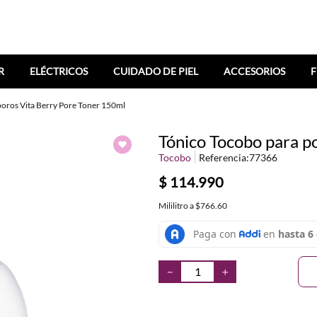
R
ELÉCTRICOS
CUIDADO DE PIEL
ACCESORIOS
F
oros Vita Berry Pore Toner 150ml
Tónico Tocobo para p
Tocobo
Referencia
:
77366
$
114
.
990
Mililitro
a
$766.60
－
＋