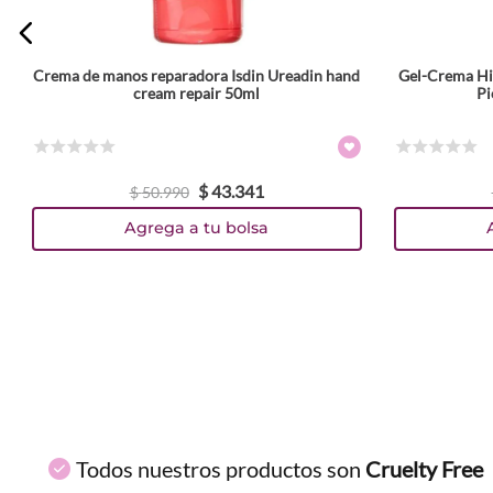
ENVIAR COMENTARIO
Crema de manos reparadora Isdin Ureadin hand
Gel-Crema Hid
cream repair 50ml
Pi
☆
☆
☆
☆
☆
☆
☆
☆
☆
☆
$
43
.
341
$
50
.
990
Agrega a tu bolsa
Todos nuestros productos son
Cruelty Free