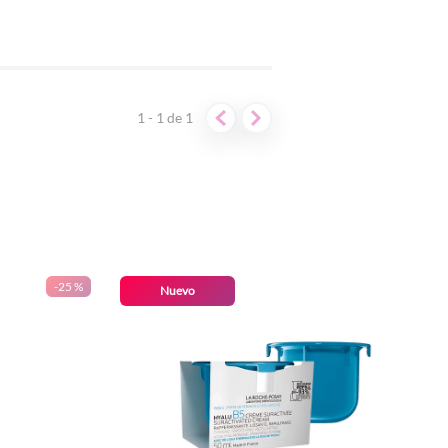
1 - 1
de
1
-
25 %
Nuevo