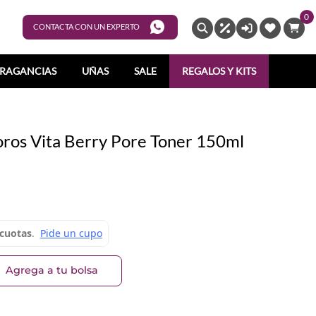
0
ENTRAR
CONTACTA CON UN EXPERTO
RAGANCIAS
UÑAS
SALE
REGALOS Y KITS
oros Vita Berry Pore Toner 150ml
Agrega a tu bolsa