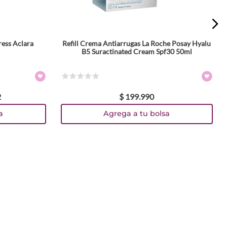
ess Aclara
Refill Crema Antiarrugas La Roche Posay Hyalu
B5 Suractinated Cream Spf30 50ml
☆
☆
☆
☆
☆
2
$
199
.
990
a
Agrega a tu bolsa