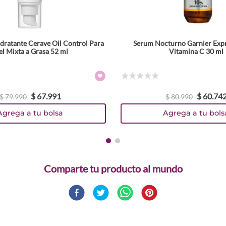
ratante Cerave Oil Control Para
Serum Nocturno Garnier Expr
el Mixta a Grasa 52 ml
Vitamina C 30 ml
☆
☆
☆
☆
☆
$
67
.
991
$
60
.
74
$
79
.
990
$
80
.
990
Agrega a tu bolsa
Agrega a tu bols
Comparte