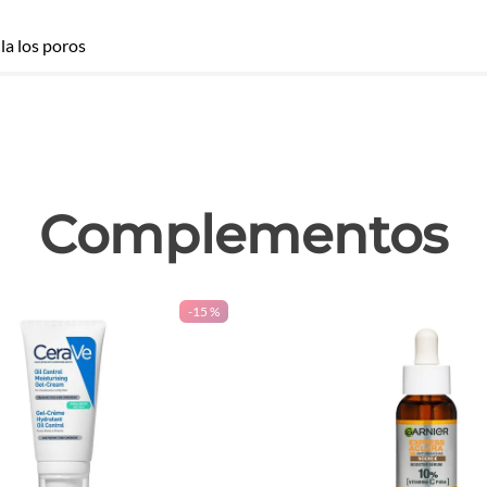
la los poros
las
Complementos
-
15 %