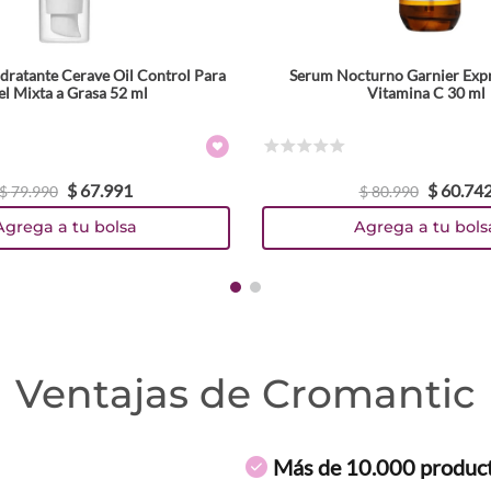
ratante Cerave Oil Control Para
Serum Nocturno Garnier Expr
el Mixta a Grasa 52 ml
Vitamina C 30 ml
☆
☆
☆
☆
☆
$
67
.
991
$
60
.
74
$
79
.
990
$
80
.
990
Agrega a tu bolsa
Agrega a tu bols
Ventajas de Cromantic
Más de 10.000 produc