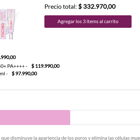
Precio total:
$ 332.970,00
Agregar los 3 items al carrito
.990,00
F50+ PA++++
-
$ 119.990,00
0ml
-
$ 97.990,00
que disminuye la apariencia de los poros y elimina las células muer