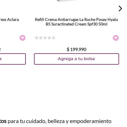
ess Aclara
Refill Crema Antiarrugas La Roche Posay Hyalu
B5 Suractinated Cream Spf30 50ml
☆
☆
☆
☆
☆
2
$
199
.
990
a
Agrega a tu bolsa
tos
para tu cuidado, belleza y empoderamiento