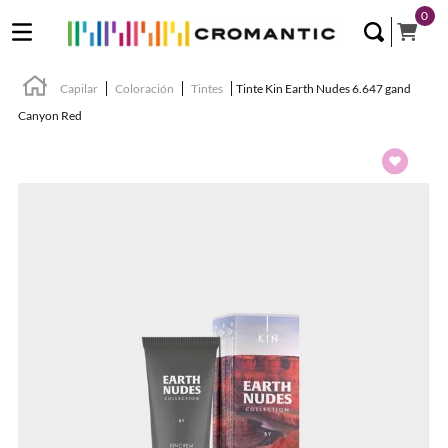
0
Capilar
Coloración
Tintes
Tinte Kin Earth Nudes 6.647 gand
Canyon Red