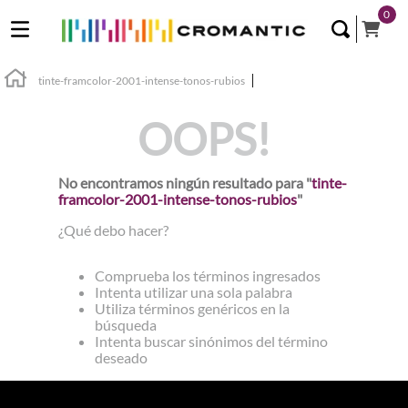
0
tinte-framcolor-2001-intense-tonos-rubios
OOPS!
No encontramos ningún resultado para "
tinte-
framcolor-2001-intense-tonos-rubios
"
¿Qué debo hacer?
Comprueba los términos ingresados
Intenta utilizar una sola palabra
Utiliza términos genéricos en la
búsqueda
Intenta buscar sinónimos del término
deseado