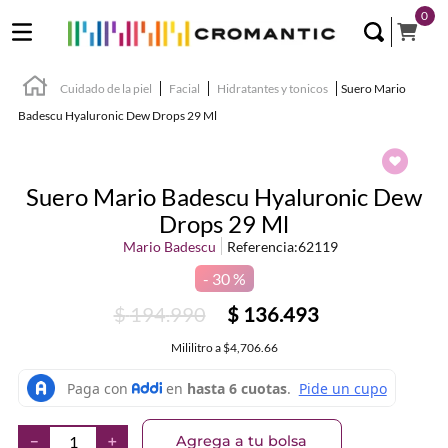
0
Cuidado de la piel
Facial
Hidratantes y tonicos
Suero Mario
Badescu Hyaluronic Dew Drops 29 Ml
Suero Mario Badescu Hyaluronic Dew
Drops 29 Ml
Mario Badescu
Referencia
:
62119
30 %
$
194
.
990
$
136
.
493
Mililitro
a
$4,706.66
Agrega a tu bolsa
－
＋