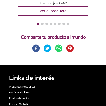
$
38
.
242
$
50
.
990
Comparte
Links de interés
Preguntas frecuentes
Servicio al cliente
Puntos de venta
Rastrea Tu Pedido