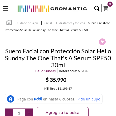
0
Cuidado de la piel
Facial
Hidratantes y tonicos
Suero Facial con
Protección Solar Hello Sunday The One That's A Serum SPF50
Suero Facial con Protección Solar Hello
Sunday The One That's A Serum SPF50
30ml
Hello Sunday
Referencia
:
76204
$
35
.
990
Mililitro
a
$1,199.67
Agrega a tu bolsa
－
＋