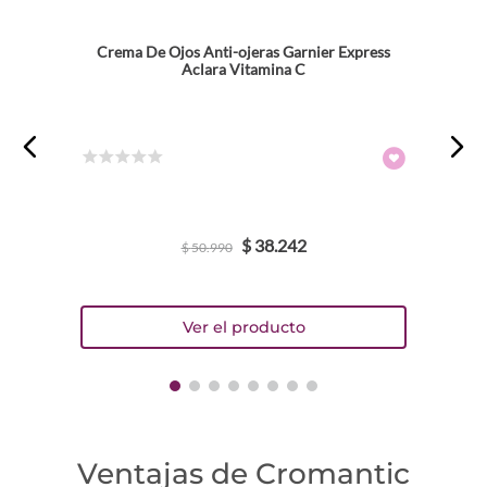
Crema De Ojos Anti-ojeras Garnier Express
Aclara Vitamina C
☆
☆
☆
☆
☆
$
38
.
242
$
50
.
990
Ventajas de Cromantic