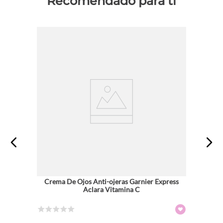
Recomendado para ti
Crema De Ojos Anti-ojeras Garnier Express
Aclara Vitamina C
☆
☆
☆
☆
☆