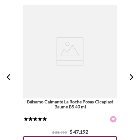
Bálsamo Calmante La Roche Posay Cicaplast
Baume B5 40 ml
★
★
★
★
★
$
47
.
192
$
58
.
990