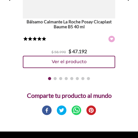
Bálsamo Calmante La Roche Posay Cicaplast
Baume B5 40 ml
★
★
★
★
★
$
47
.
192
$
58
.
990
Comparte