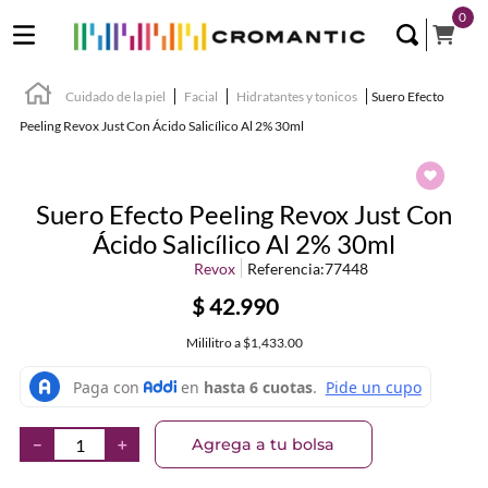
0
Cuidado de la piel
Facial
Hidratantes y tonicos
Suero Efecto
Peeling Revox Just Con Ácido Salicílico Al 2% 30ml
Suero Efecto Peeling Revox Just Con
Ácido Salicílico Al 2% 30ml
Revox
Referencia
:
77448
$
42
.
990
Mililitro
a
$1,433.00
Agrega a tu bolsa
－
＋