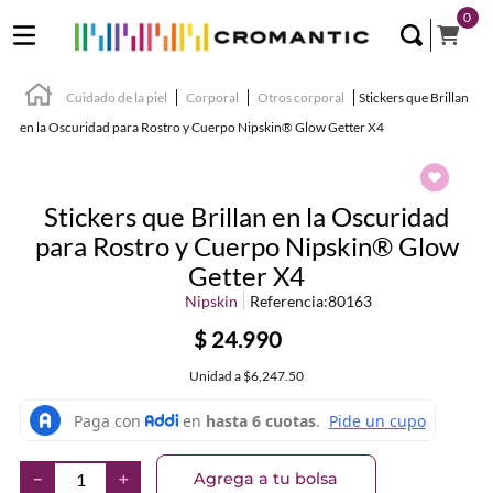
0
Cuidado de la piel
Corporal
Otros corporal
Stickers que Brillan
en la Oscuridad para Rostro y Cuerpo Nipskin® Glow Getter X4
Stickers que Brillan en la Oscuridad
para Rostro y Cuerpo Nipskin® Glow
Getter X4
Nipskin
Referencia
:
80163
$
24
.
990
Unidad
a
$6,247.50
Agrega a tu bolsa
－
＋