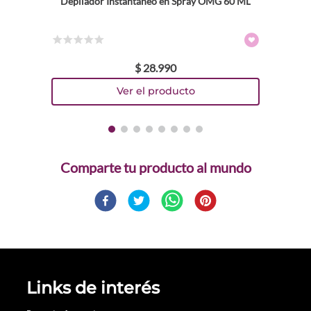
Depilador Instantaneo en Spray OMG 60 ML
☆
☆
☆
☆
☆
$
28
.
990
Comparte
Links de interés