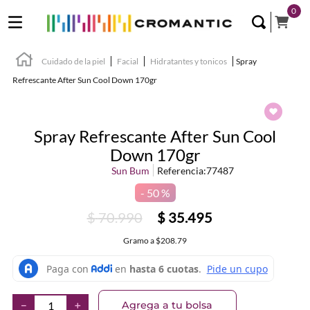
0
Cuidado de la piel
Facial
Hidratantes y tonicos
Spray
Refrescante After Sun Cool Down 170gr
Spray Refrescante After Sun Cool
Down 170gr
Sun Bum
Referencia
:
77487
50 %
$
70
.
990
$
35
.
495
Gramo
a
$208.79
Agrega a tu bolsa
－
＋