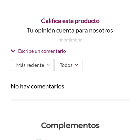
Califica este producto
Tu opinión cuenta para nosotros
☆
☆
☆
☆
☆
Escribe un comentario
Más reciente
Todos
Agregar comentario
No hay comentarios.
Título
Califica el producto de 1 a 5 estrellas
Complementos
★
★
★
★
★
Tu nombre