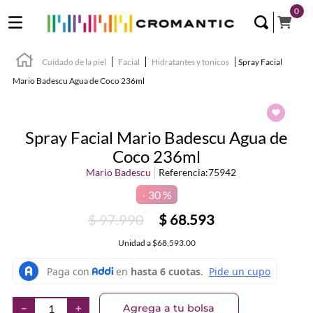
0
Cuidado de la piel
Facial
Hidratantes y tonicos
Spray Facial
Mario Badescu Agua de Coco 236ml
Spray Facial Mario Badescu Agua de
Coco 236ml
Mario Badescu
Referencia
:
75942
30 %
$
97
.
990
$
68
.
593
Unidad
a
$68,593.00
Agrega a tu bolsa
－
＋