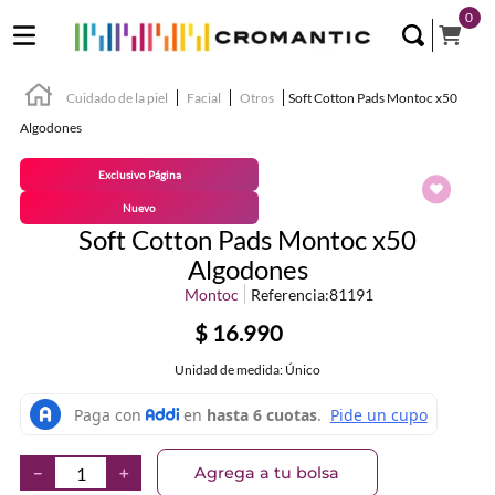
0
Cuidado de la piel
Facial
Otros
Soft Cotton Pads Montoc x50
Algodones
Exclusivo Página
Nuevo
Soft Cotton Pads Montoc x50
Algodones
Montoc
Referencia
:
81191
$
16
.
990
Unidad de medida: Único
Agrega a tu bolsa
－
＋