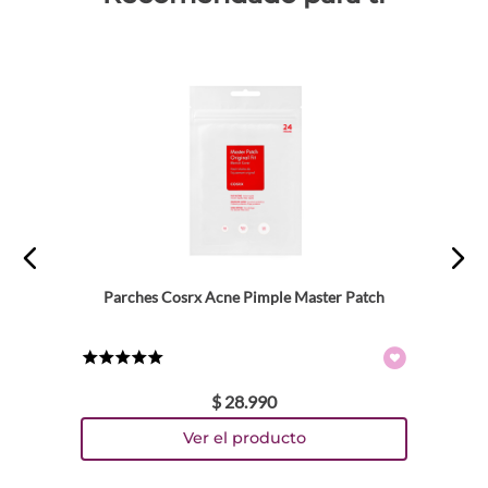
Parches Cosrx Acne Pimple Master Patch
★
★
★
★
★
$
28
.
990