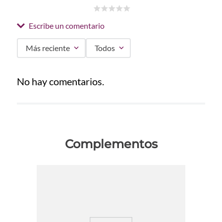
☆
☆
☆
☆
☆
Escribe un comentario
Más reciente
Todos
Agregar comentario
No hay comentarios.
Título
Califica el producto de 1 a 5 estrellas
Complementos
★
★
★
★
★
Tu nombre
Dirección de email