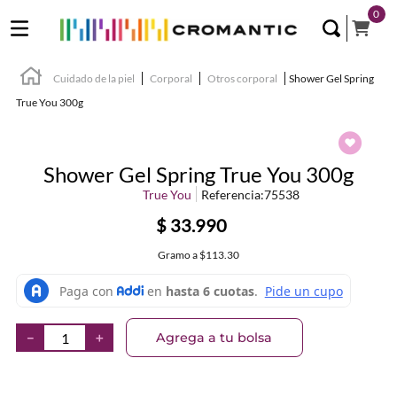
0
Cuidado de la piel
Corporal
Otros corporal
Shower Gel Spring
True You 300g
Shower Gel Spring True You 300g
True You
Referencia
:
75538
$
33
.
990
Gramo
a
$113.30
Agrega a tu bolsa
－
＋