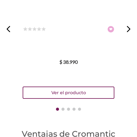
Escribe un comentario
☆
☆
☆
☆
☆
ENVIAR COMENTARIO
$
38
.
990
Ventajas de Cromantic