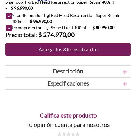
Shampoo Tigi Bed Head Resurrection Super Repair 400ml
-
$ 96.990,00
Acondicionador Tigi Bed Head Resurrection Super Repair
400ml
-
$ 96.990,00
Termoprotector Tigi Some Like It 100ml
-
$ 80.990,00
Precio total:
$ 274.970,00
Agregar los 3 items al carrito
Descripción
Especificaciones
Califica este producto
Tu opinión cuenta para nosotros
☆
☆
☆
☆
☆