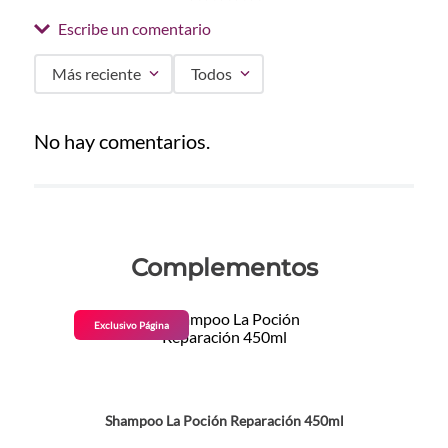
Escribe un comentario
Más reciente
Todos
Agregar comentario
No hay comentarios.
Título
Califica el producto de 1 a 5 estrellas
Complementos
★
★
★
★
★
Tu nombre
Exclusivo Página
Dirección de email
Shampoo La Poción Reparación 450ml