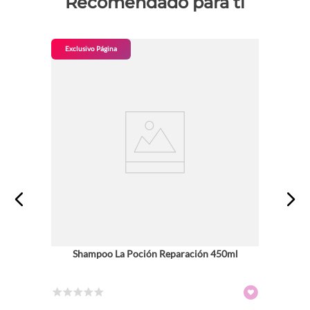
Recomendado para ti
Exclusivo Página
Shampoo La Poción Reparación 450ml
☆
☆
☆
☆
☆