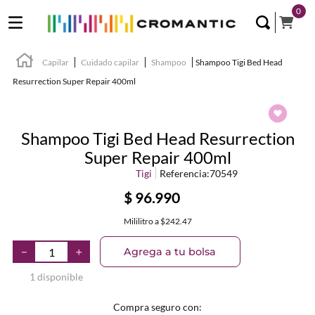
0
Capilar
Cuidado capilar
Shampoo
Shampoo Tigi Bed Head
Resurrection Super Repair 400ml
Shampoo Tigi Bed Head Resurrection
Super Repair 400ml
Tigi
Referencia
:
70549
$
96
.
990
Mililitro
a
$242.47
Agrega a tu bolsa
－
＋
1 disponible
Compra seguro con: