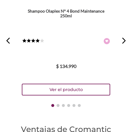
Shampoo Olaplex N° 4 Bond Maintenance
250ml
Dirección de email
★
★
★
★
☆
Escribe un comentario
$
134
.
990
ENVIAR COMENTARIO
Ventajas de Cromantic