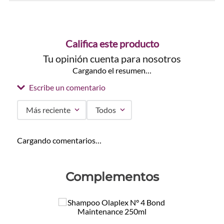
Califica este producto
Tu opinión cuenta para nosotros
Cargando el resumen…
Escribe un comentario
Más reciente
Todos
Agregar comentario
Cargando comentarios…
Título
Complementos
Califica el producto de 1 a 5 estrellas
★
★
★
★
★
Tu nombre