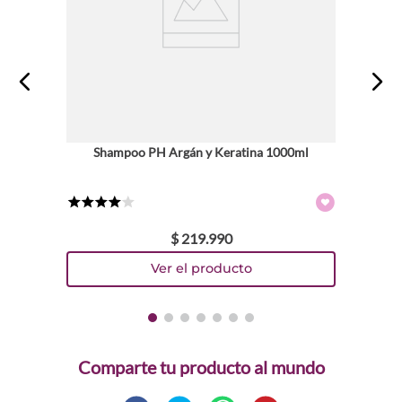
Shampoo PH Argán y Keratina 1000ml
★
★
★
★
☆
$
219
.
990
Comparte