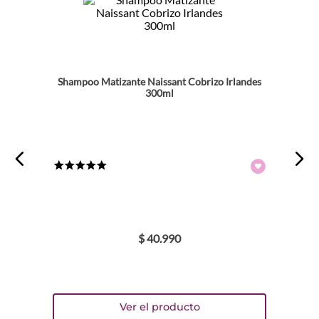
★
★
★
★
★
Tu nombre
Dirección de email
Shampoo Matizante Naissant Cobrizo Irlandes
300ml
Escribe un comentario
★
★
★
★
★
$
40
.
990
ENVIAR COMENTARIO