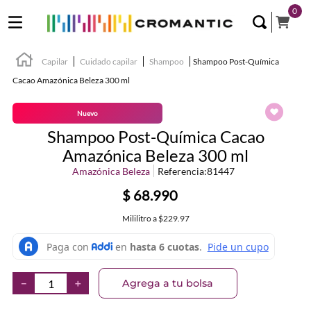
0
Capilar
Cuidado capilar
Shampoo
Shampoo Post-Química
Cacao Amazónica Beleza 300 ml
Nuevo
Shampoo Post-Química Cacao
Amazónica Beleza 300 ml
Amazónica Beleza
Referencia
:
81447
$
68
.
990
Mililitro
a
$229.97
Agrega a tu bolsa
－
＋