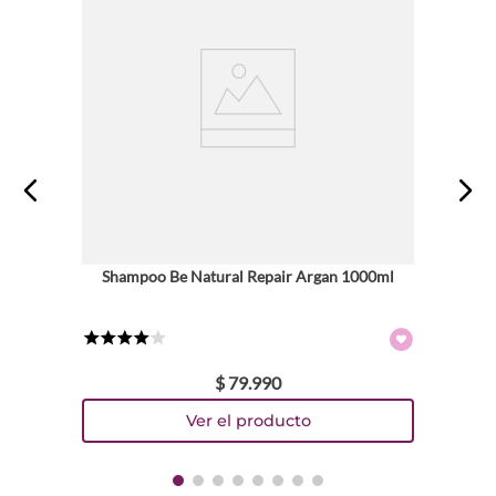
Shampoo Be Natural Repair Argan 1000ml
★
★
★
★
☆
$
79
.
990