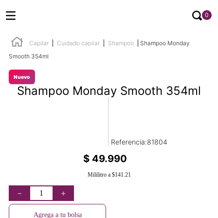
0
Capilar
Cuidado capilar
Shampoo
Shampoo Monday
Smooth 354ml
Nuevo
Shampoo Monday Smooth 354ml
Referencia
:
81804
$
49
.
990
Mililitro
a
$141.21
－
＋
Agrega a tu bolsa