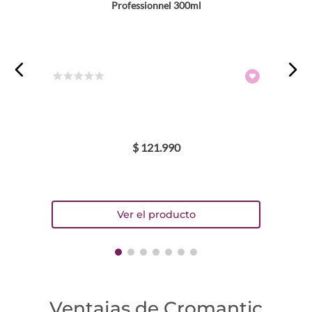
Professionnel 300ml
Escribe un comentario
☆
☆
☆
☆
☆
$
121
.
990
ENVIAR COMENTARIO
Ventajas de Cromantic