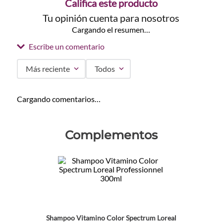
Califica este producto
Tu opinión cuenta para nosotros
Cargando el resumen…
Escribe un comentario
Más reciente
Todos
Agregar comentario
Cargando comentarios…
Título
Complementos
Califica el producto de 1 a 5 estrellas
★
★
★
★
★
Tu nombre
Dirección de email
Shampoo Vitamino Color Spectrum Loreal