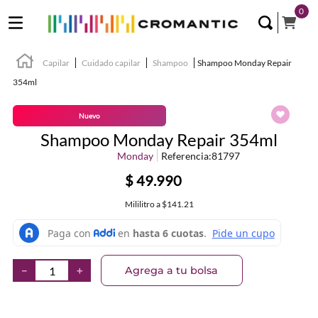
0
Capilar
Cuidado capilar
Shampoo
Shampoo Monday Repair
354ml
Nuevo
Shampoo Monday Repair 354ml
Monday
Referencia
:
81797
$
49
.
990
Mililitro
a
$141.21
Agrega a tu bolsa
－
＋