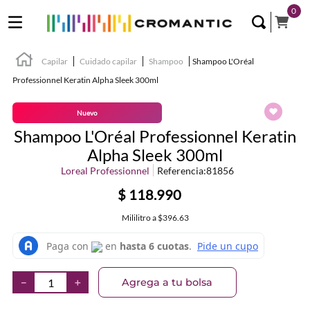
0
Capilar
Cuidado capilar
Shampoo
Shampoo L'Oréal
Professionnel Keratin Alpha Sleek 300ml
Nuevo
Shampoo L'Oréal Professionnel Keratin
Alpha Sleek 300ml
Loreal Professionnel
Referencia
:
81856
$
118
.
990
Mililitro
a
$396.63
Agrega a tu bolsa
－
＋