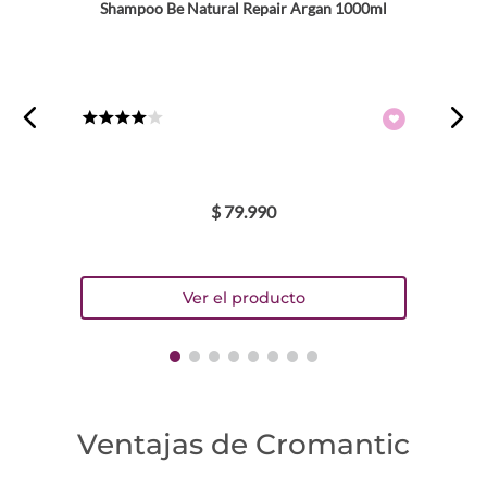
Shampoo Be Natural Repair Argan 1000ml
★
★
★
★
☆
$
79
.
990
Ventajas de Cromantic