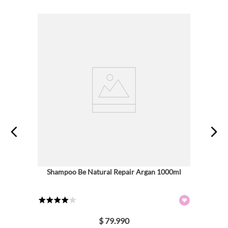
Shampoo Be Natural Repair Argan 1000ml
★
★
★
★
☆
$
79
.
990