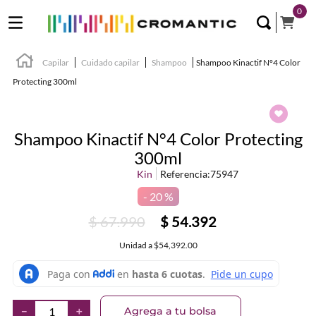
0
Capilar
Cuidado capilar
Shampoo
Shampoo Kinactif N°4 Color
Protecting 300ml
Shampoo Kinactif N°4 Color Protecting
300ml
Kin
Referencia
:
75947
20 %
$
67
.
990
$
54
.
392
Unidad
a
$54,392.00
Agrega a tu bolsa
－
＋