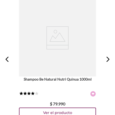
Shampoo Be Natural Nutri Quinua 1000ml
★
★
★
★
☆
$
79
.
990