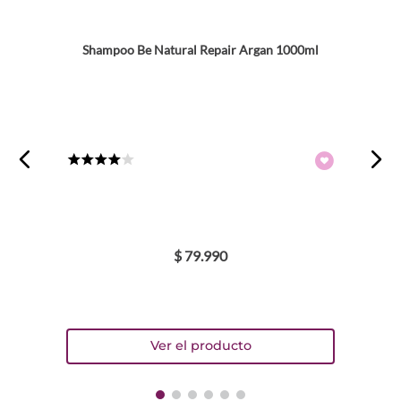
Shampoo Be Natural Repair Argan 1000ml
Dirección de email
Escribe un comentario
★
★
★
★
☆
$
79
.
990
ENVIAR COMENTARIO