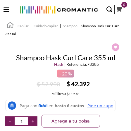
0
Capilar
Cuidado capilar
Shampoo
Shampoo Hask Curl Care
355 ml
Shampoo Hask Curl Care 355 ml
Hask
Referencia
:
78385
20 %
$
52
.
990
$
42
.
392
Mililitro
a
$119.41
Agrega a tu bolsa
－
＋