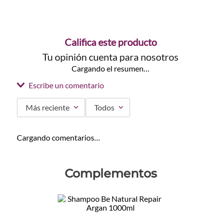
Califica este producto
Tu opinión cuenta para nosotros
Cargando el resumen…
Escribe un comentario
Más reciente
Todos
Agregar comentario
Cargando comentarios…
Título
Complementos
Califica el producto de 1 a 5 estrellas
★
★
★
★
★
Tu nombre