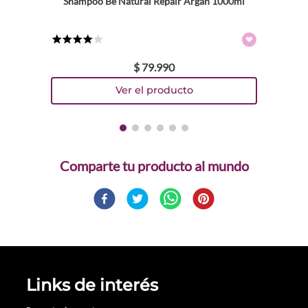
Shampoo Be Natural Repair Argan 1000ml
★
★
★
★
☆
$
79
.
990
Comparte
Links de interés