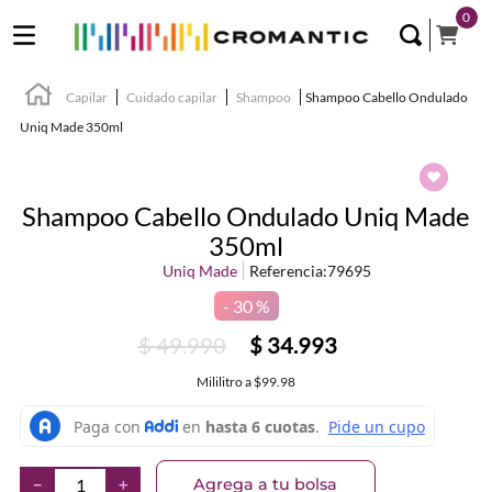
0
Capilar
Cuidado capilar
Shampoo
Shampoo Cabello Ondulado
Uniq Made 350ml
Shampoo Cabello Ondulado Uniq Made
350ml
Uniq Made
Referencia
:
79695
30 %
$
49
.
990
$
34
.
993
Mililitro
a
$99.98
Agrega a tu bolsa
－
＋