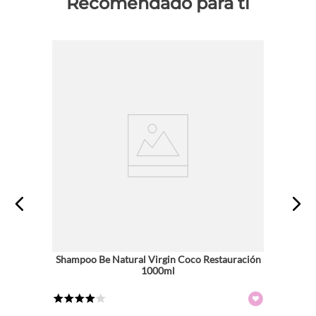
Recomendado para ti
Shampoo Be Natural Virgin Coco Restauración
1000ml
★
★
★
★
☆