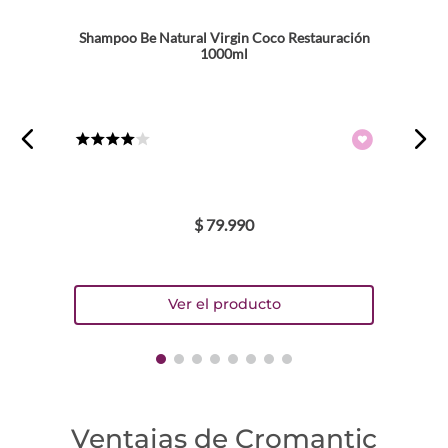
Shampoo Be Natural Virgin Coco Restauración
1000ml
★
★
★
★
☆
$
79
.
990
Ventajas de Cromantic