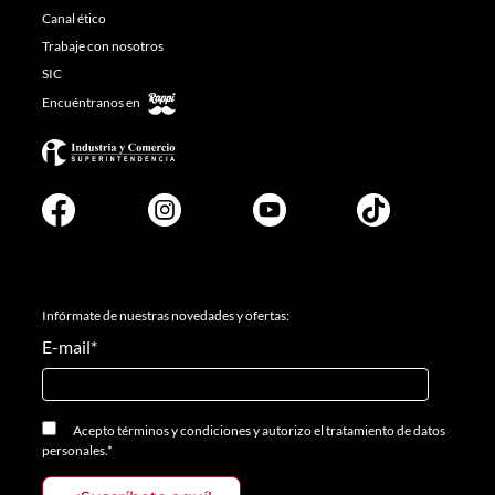
Canal ético
Trabaje con nosotros
SIC
Encuéntranos en
Infórmate de nuestras novedades y ofertas:
E-mail
*
Acepto
términos y condiciones
y
autorizo el tratamiento de datos
personales.
*