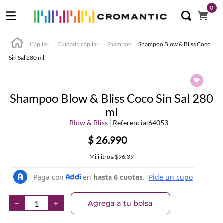
0
Capilar
Cuidado capilar
Shampoo
Shampoo Blow & Bliss Coco
Sin Sal 280 ml
Shampoo Blow & Bliss Coco Sin Sal 280
ml
Blow & Bliss
Referencia
:
64053
$
26
.
990
Mililitro
a
$96.39
Agrega a tu bolsa
－
＋