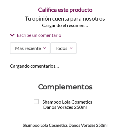
Califica este producto
Tu opinión cuenta para nosotros
Cargando el resumen…
Escribe un comentario
Más reciente
Todos
Agregar comentario
Cargando comentarios…
Título
Complementos
Califica el producto de 1 a 5 estrellas
★
★
★
★
★
Tu nombre
Shampoo Lola Cosmetics Danos Vorazes 250ml