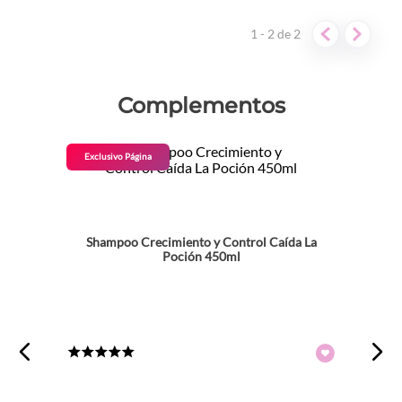
crecido y el color no se ha perdido. Lo recomiendo
Es lo mejor que he podido comprar, me cuida el cabello
1 - 2
de
2
y me ayuda a mantener mis iluminaciones
Complementos
Exclusivo Página
Shampoo Crecimiento y Control Caída La
Poción 450ml
★
★
★
★
★