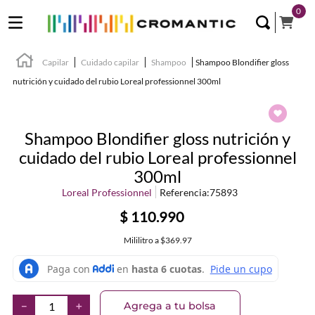
0
Capilar
Cuidado capilar
Shampoo
Shampoo Blondifier gloss
nutrición y cuidado del rubio Loreal professionnel 300ml
Shampoo Blondifier gloss nutrición y
cuidado del rubio Loreal professionnel
300ml
Loreal Professionnel
Referencia
:
75893
$
110
.
990
Mililitro
a
$369.97
Agrega a tu bolsa
－
＋