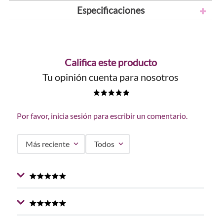
Especificaciones
Califica este producto
Tu opinión cuenta para nosotros
★
★
★
★
★
Por favor, inicia sesión para escribir un comentario.
Más reciente
Todos
★
★
★
★
★
Enviado
1 año atrás
por
Fabiana
Estoy usando toda la linea para el cuidado de mi cabello
★
★
★
★
★
Enviado
1 año atrás
por
Kelly Johana
y estoy admirada, le aporta un brillo, se ve saludable, ha