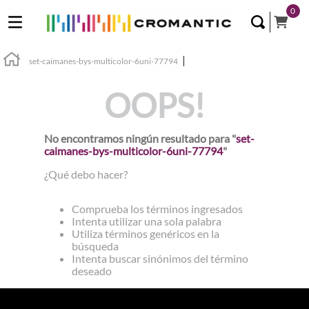
0
set-caimanes-bys-multicolor-6uni-77794
OOPS!
No encontramos ningún resultado para "
set-
caimanes-bys-multicolor-6uni-77794
"
¿Qué debo hacer?
Comprueba los términos ingresados
Intenta utilizar una sola palabra
Utiliza términos genéricos en la
búsqueda
Intenta buscar sinónimos del término
deseado