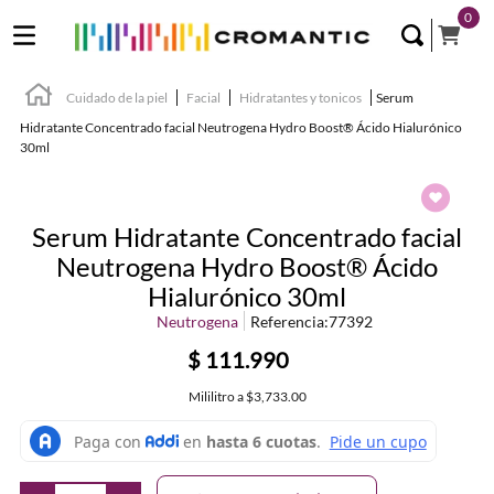
0
Cuidado de la piel
Facial
Hidratantes y tonicos
Serum
Hidratante Concentrado facial Neutrogena Hydro Boost® Ácido Hialurónico
30ml
Serum Hidratante Concentrado facial
Neutrogena Hydro Boost® Ácido
Hialurónico 30ml
Neutrogena
Referencia
:
77392
$
111
.
990
Mililitro
a
$3,733.00