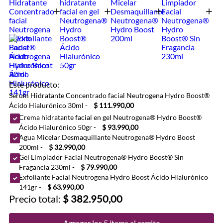
Este producto:
Serum Hidratante Concentrado facial Neutrogena Hydro Boost®
Ácido Hialurónico 30ml
-
$ 111.990,00
Crema hidratante facial en gel Neutrogena® Hydro Boost®
Ácido Hialurónico 50gr
-
$ 93.990,00
Agua Micelar Desmaquillante Neutrogena® Hydro Boost
200ml
-
$ 32.990,00
Gel Limpiador Facial Neutrogena® Hydro Boost® Sin
Fragancia 230ml
-
$ 79.990,00
Exfoliante Facial Neutrogena Hydro Boost Ácido Hialurónico
141gr
-
$ 63.990,00
Precio total:
$ 382.950,00
Agregar los 5 items al carrito