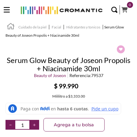
0
Cuidado de la piel
Facial
Hidratantes y tonicos
Serum Glow
Beauty of Joseon Propolis + Niacinamide 30ml
Serum Glow Beauty of Joseon Propolis
+ Niacinamide 30ml
Beauty of Joseon
Referencia
:
79537
$
99
.
990
Mililitro
a
$3,333.00
Agrega a tu bolsa
－
＋