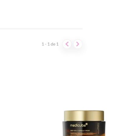
1 - 1
de
1