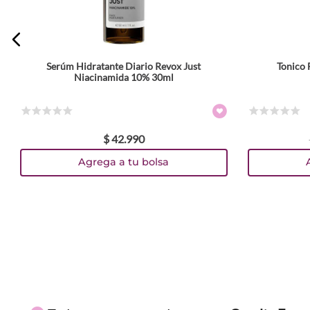
ENVIAR COMENTARIO
Serúm Hidratante Diario Revox Just
Tonico 
Niacinamida 10% 30ml
☆
☆
☆
☆
☆
☆
☆
☆
☆
☆
$
42
.
990
Agrega a tu bolsa