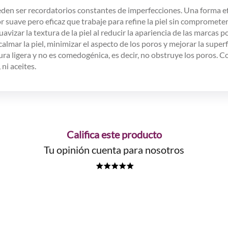
eden ser recordatorios constantes de imperfecciones. Una forma efi
r suave pero eficaz que trabaje para refine la piel sin comprometer
izar la textura de la piel al reducir la apariencia de las marcas p
mar la piel, minimizar el aspecto de los poros y mejorar la superfic
ura ligera y no es comedogénica, es decir, no obstruye los poros.
ni aceites.
Califica este producto
Tu opinión cuenta para nosotros
★
★
★
★
★