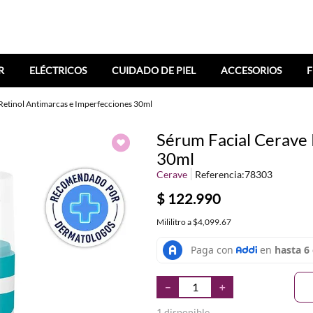
R
ELÉCTRICOS
CUIDADO DE PIEL
ACCESORIOS
F
Retinol Antimarcas e Imperfecciones 30ml
Sérum Facial Cerave 
30ml
Cerave
Referencia
:
78303
$
122
.
990
Mililitro
a
$4,099.67
－
＋
1 disponible