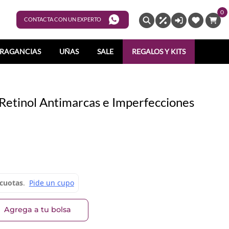
0
ENTRAR
CONTACTA CON UN EXPERTO
RAGANCIAS
UÑAS
SALE
REGALOS Y KITS
Retinol Antimarcas e Imperfecciones
Agrega a tu bolsa