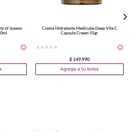
ty of Joseon
Crema Hidratante Medicube Deep Vita C
50ml
Capsule Cream 55gr
☆
☆
☆
☆
☆
$
149
.
990
a
Agrega a tu bolsa