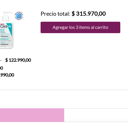
Precio total:
$ 315.970,00
Agregar los 3 items al carrito
-
$ 122.990,00
00
.990,00