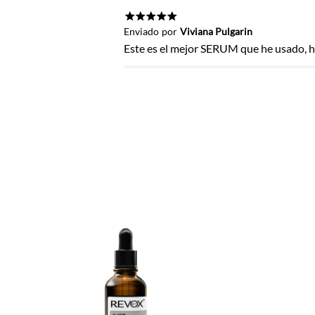
Título
★
★
★
★
★
Enviado
por
Viviana Pulgarin
Este es el mejor SERUM que he usado, h
Califica el producto de 1 a 5 estrel
★
★
★
★
★
Tu nombre
Dirección de email
Escribe un comentario