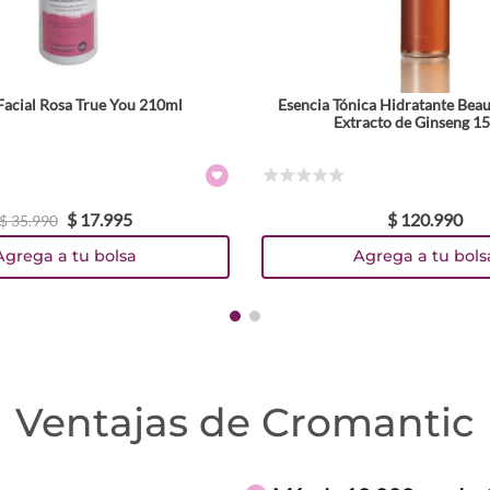
Facial Rosa True You 210ml
Esencia Tónica Hidratante Beau
Extracto de Ginseng 1
☆
☆
☆
☆
☆
$
17
.
995
$
120
.
990
$
35
.
990
Agrega a tu bolsa
Agrega a tu bols
Ventajas de Cromantic