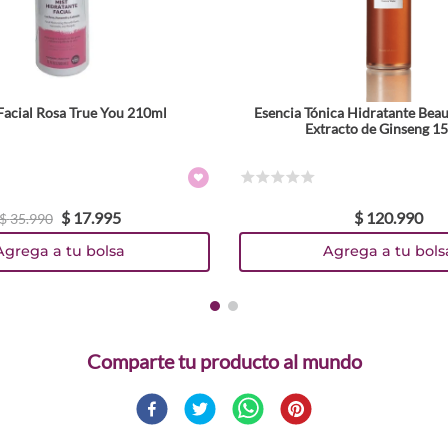
Facial Rosa True You 210ml
Esencia Tónica Hidratante Beau
Extracto de Ginseng 1
☆
☆
☆
☆
☆
$
17
.
995
$
120
.
990
$
35
.
990
Agrega a tu bolsa
Agrega a tu bols
Comparte