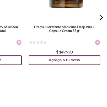
ty of Joseon
Crema Hidratante Medicube Deep Vita C
50ml
Capsule Cream 55gr
☆
☆
☆
☆
☆
$
149
.
990
a
Agrega a tu bolsa