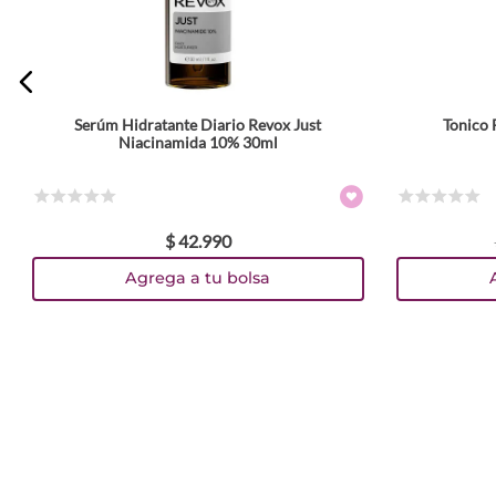
Serúm Hidratante Diario Revox Just
Tonico 
Niacinamida 10% 30ml
☆
☆
☆
☆
☆
☆
☆
☆
☆
☆
$
42
.
990
Agrega a tu bolsa