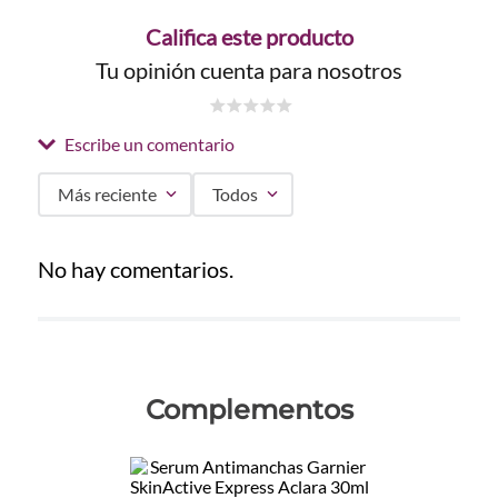
Califica este producto
Tu opinión cuenta para nosotros
☆
☆
☆
☆
☆
Escribe un comentario
Más reciente
Todos
Agregar comentario
No hay comentarios.
Título
Califica el producto de 1 a 5 estrellas
Complementos
★
★
★
★
★
Tu nombre