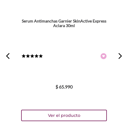
Dirección de email
Serum Antimanchas Garnier SkinActive Express
Aclara 30ml
Escribe un comentario
★
★
★
★
★
ENVIAR COMENTARIO
$
65
.
990