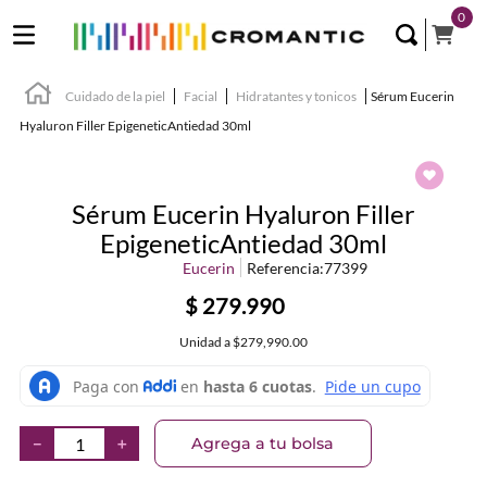
0
Cuidado de la piel
Facial
Hidratantes y tonicos
Sérum Eucerin
Hyaluron Filler EpigeneticAntiedad 30ml
Sérum Eucerin Hyaluron Filler
EpigeneticAntiedad 30ml
Eucerin
Referencia
:
77399
$
279
.
990
Unidad
a
$279,990.00
Agrega a tu bolsa
－
＋