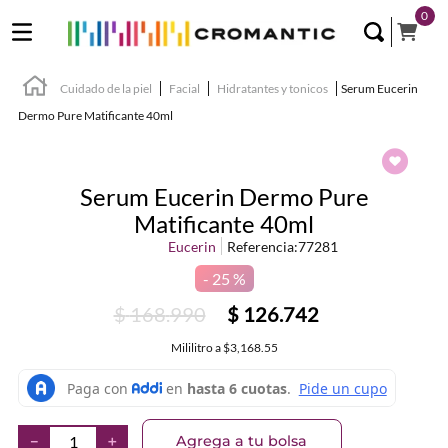
0
Cuidado de la piel
Facial
Hidratantes y tonicos
Serum Eucerin
Dermo Pure Matificante 40ml
Serum Eucerin Dermo Pure
Matificante 40ml
Eucerin
Referencia
:
77281
25 %
$
168
.
990
$
126
.
742
Mililitro
a
$3,168.55
Agrega a tu bolsa
－
＋