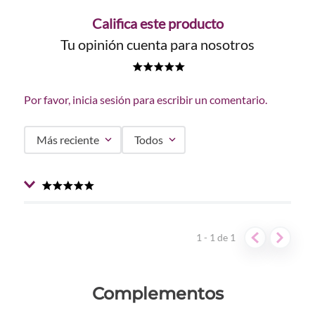
Califica este producto
Tu opinión cuenta para nosotros
★
★
★
★
★
Por favor, inicia sesión para escribir un comentario.
Más reciente
Todos
★
★
★
★
★
Enviado
1 año atrás
por
Sophia
¡¡ME ENCANTO!! Es pianissimo, lo llevo usando hace 3
1 - 1
de
1
semanas y se ven los resultados. Vale la pena comprarlo
Complementos