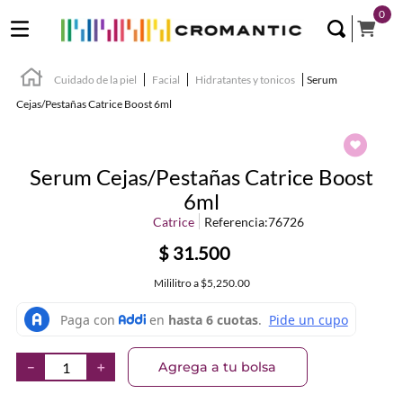
0
Cuidado de la piel
Facial
Hidratantes y tonicos
Serum
Cejas/Pestañas Catrice Boost 6ml
Serum Cejas/Pestañas Catrice Boost
6ml
Catrice
Referencia
:
76726
$
31
.
500
Mililitro
a
$5,250.00
Agrega a tu bolsa
－
＋