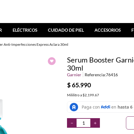
R
ELÉCTRICOS
CUIDADO DE PIEL
ACCESORIOS
F
er Anti-Imperfecciones Express Aclara 30ml
Serum Booster Garnie
30ml
Garnier
Referencia
:
76416
$
65
.
990
Mililitro
a
$2,199.67
－
＋