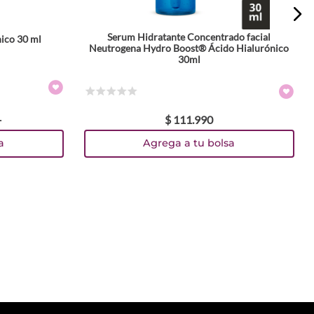
Serum Hidratante Concentrado facial
ico 30 ml
Neutrogena Hydro Boost® Ácido Hialurónico
30ml
☆
☆
☆
☆
☆
1
$
111
.
990
a
Agrega a tu bolsa