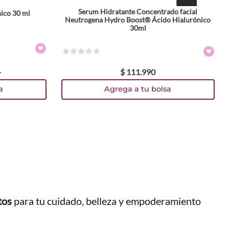
Serum Hidratante Concentrado facial
ico 30 ml
Neutrogena Hydro Boost® Ácido Hialurónico
30ml
☆
☆
☆
☆
☆
1
$
111
.
990
a
Agrega a tu bolsa
tos
para tu cuidado, belleza y empoderamiento