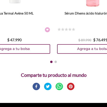
ua Termal Avène 50 ML
Sérum Dhems ácido hialurón
☆
☆
☆
☆
☆
$
47
.
990
$
76
.
49
$
89
.
990
Agrega a tu bolsa
Agrega a tu bols
Comparte