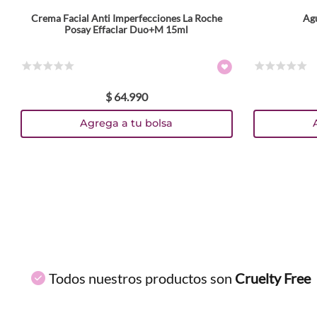
Crema Facial Anti Imperfecciones La Roche
Ag
ENVIAR COMENTARIO
Posay Effaclar Duo+M 15ml
☆
☆
☆
☆
☆
☆
☆
☆
☆
☆
$
64
.
990
Agrega a tu bolsa
Todos nuestros productos son
Cruelty Free