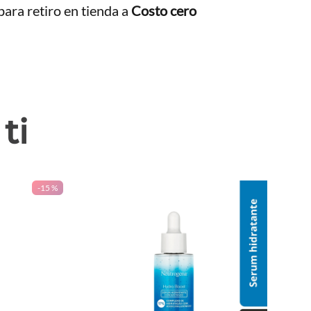
ara retiro en tienda a
Costo cero
ti
-
15 %