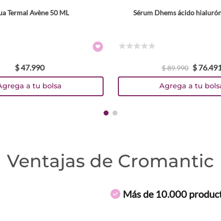
ua Termal Avène 50 ML
Sérum Dhems ácido hialurón
☆
☆
☆
☆
☆
$
47
.
990
$
76
.
49
$
89
.
990
Agrega a tu bolsa
Agrega a tu bols
Ventajas de Cromantic
Más de 10.000 produc