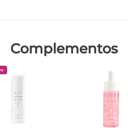
las
Complementos
na