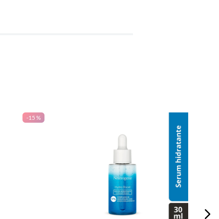
-
15 %