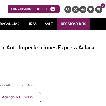
0
ENTRAR
CONTACTA CON UN EXPERTO
RAGANCIAS
UÑAS
SALE
REGALOS Y KITS
r Anti-Imperfecciones Express Aclara
Agrega a tu bolsa