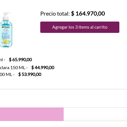
Precio total:
$ 164.970,00
Agregar los 3 items al carrito
ml
-
$ 65.990,00
Aclara 150 ML
-
$ 44.990,00
200 ML
-
$ 53.990,00