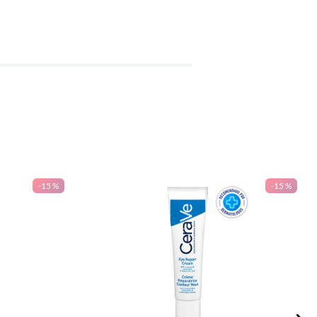
-
15 %
-
15 %