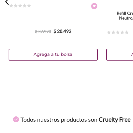
☆
☆
☆
☆
☆
Refill C
ENVIAR COMENTARIO
Neutro
$
28
.
492
$
37
.
990
☆
☆
☆
☆
☆
Agrega a tu bolsa
Todos nuestros productos son
Cruelty Free