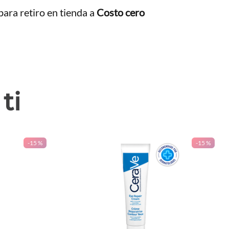
ara retiro en tienda a
Costo cero
ti
-
15 %
-
15 %