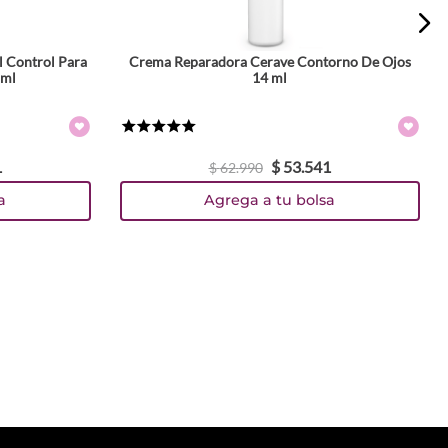
l Control Para
Crema Reparadora Cerave Contorno De Ojos
 ml
14 ml
★
★
★
★
★
1
$
53
.
541
$
62
.
990
a
Agrega a tu bolsa