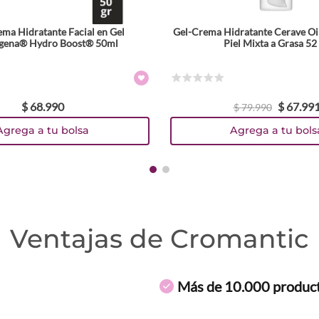
rema Hidratante Facial en Gel
Gel-Crema Hidratante Cerave Oi
gena® Hydro Boost® 50ml
Piel Mixta a Grasa 52
☆
☆
☆
☆
☆
$
68
.
990
$
67
.
99
$
79
.
990
Agrega a tu bolsa
Agrega a tu bols
Ventajas de Cromantic
Más de 10.000 produc