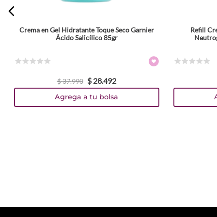
Crema en Gel Hidratante Toque Seco Garnier
Refill C
Ácido Salicílico 85gr
Neutro
☆
☆
☆
☆
☆
☆
☆
☆
☆
☆
$
28
.
492
$
37
.
990
Agrega a tu bolsa