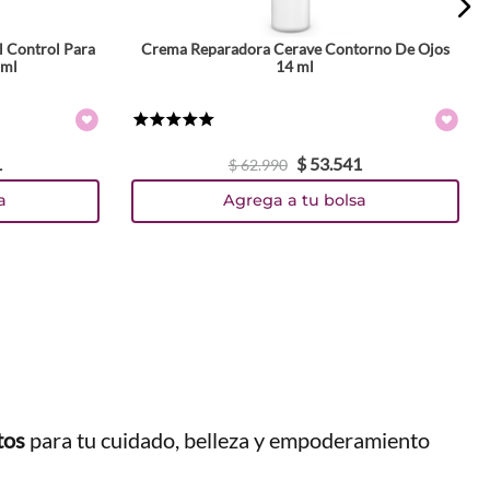
l Control Para
Crema Reparadora Cerave Contorno De Ojos
 ml
14 ml
★
★
★
★
★
1
$
53
.
541
$
62
.
990
a
Agrega a tu bolsa
tos
para tu cuidado, belleza y empoderamiento