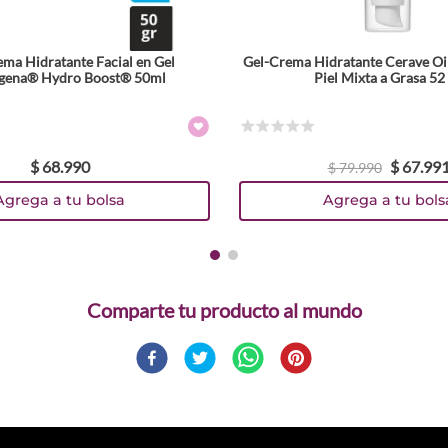
rema Hidratante Facial en Gel
Gel-Crema Hidratante Cerave Oi
gena® Hydro Boost® 50ml
Piel Mixta a Grasa 52
☆
☆
☆
☆
☆
$
68
.
990
$
67
.
99
$
79
.
990
Agrega a tu bolsa
Agrega a tu bols
Comparte