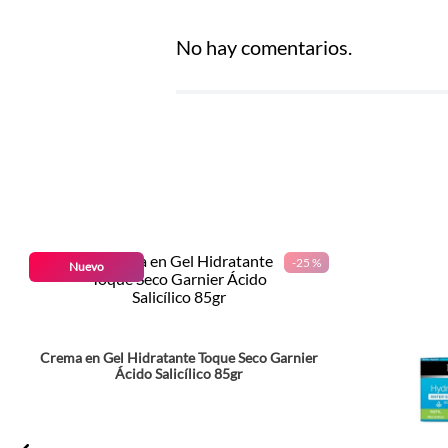
Agregar comentario
No hay comentarios.
Título
Califica el producto de 1 a 5 estrel
★
★
★
★
★
Tu nombre
-
25 %
Nuevo
Dirección de email
Crema en Gel Hidratante Toque Seco Garnier
Escribe un comentario
Ácido Salicílico 85gr