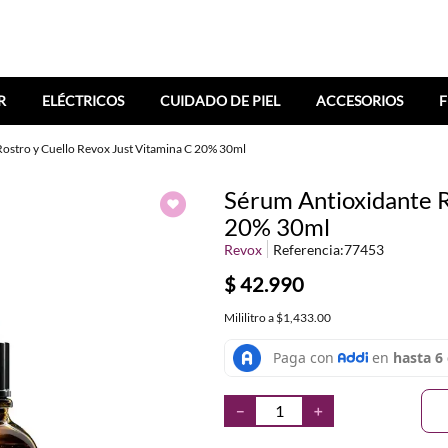
R
ELÉCTRICOS
CUIDADO DE PIEL
ACCESORIOS
F
ostro y Cuello Revox Just Vitamina C 20% 30ml
Sérum Antioxidante R
20% 30ml
Revox
Referencia
:
77453
$
42
.
990
Mililitro
a
$1,433.00
－
＋