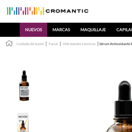
Buscar
NUEVOS
MARCAS
MAQUILLAJE
CAPILA
Cuidado de la piel
Facial
Hidratantes y tonicos
Sérum Antioxidante R