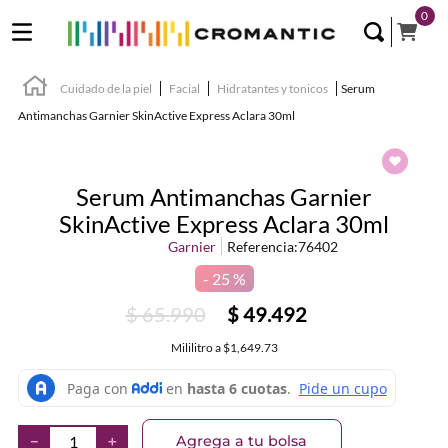
0
Cuidado de la piel
Facial
Hidratantes y tonicos
Serum
Antimanchas Garnier SkinActive Express Aclara 30ml
Serum Antimanchas Garnier
SkinActive Express Aclara 30ml
Garnier
Referencia
:
76402
25 %
$
65
.
990
$
49
.
492
Mililitro
a
$1,649.73
Agrega a tu bolsa
－
＋