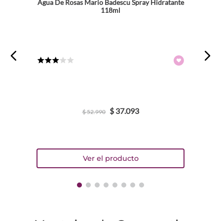
Agua De Rosas Mario Badescu Spray Hidratante
118ml
★
★
★
☆
☆
$
37
.
093
$
52
.
990