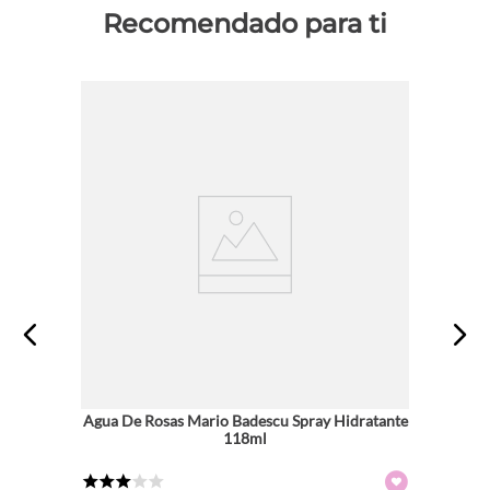
Recomendado para ti
Agua De Rosas Mario Badescu Spray Hidratante
118ml
★
★
★
☆
☆