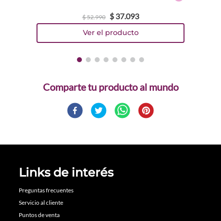
$
37
.
093
$
52
.
990
Comparte
Links de interés
Preguntas frecuentes
Servicio al cliente
Puntos de venta