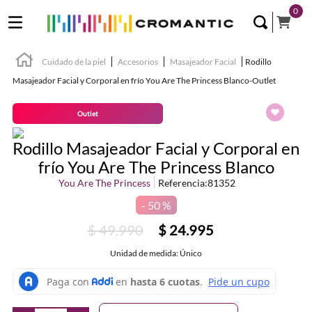
0
Cuidado de la piel
Accesorios
Masajeador Facial
Rodillo
Masajeador Facial y Corporal en frío You Are The Princess Blanco-Outlet
Outlet
Rodillo Masajeador Facial y Corporal en
frío You Are The Princess Blanco
You Are The Princess
Referencia
:
81352
50 %
$
49
.
990
$
24
.
995
Unidad de medida: Único