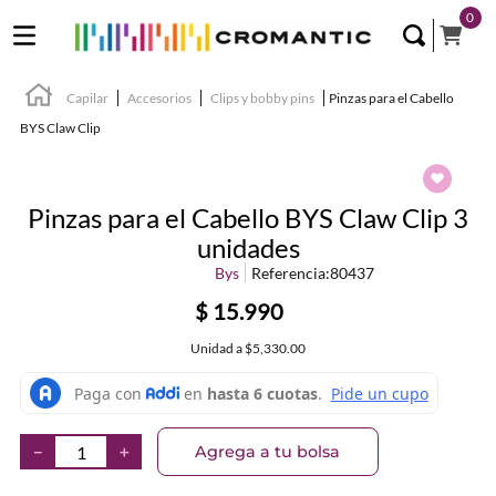
0
Capilar
Accesorios
Clips y bobby pins
Pinzas para el Cabello
BYS Claw Clip
Pinzas para el Cabello BYS Claw Clip 3
unidades
Bys
Referencia
:
80437
$
15
.
990
Unidad
a
$5,330.00
Agrega a tu bolsa
－
＋