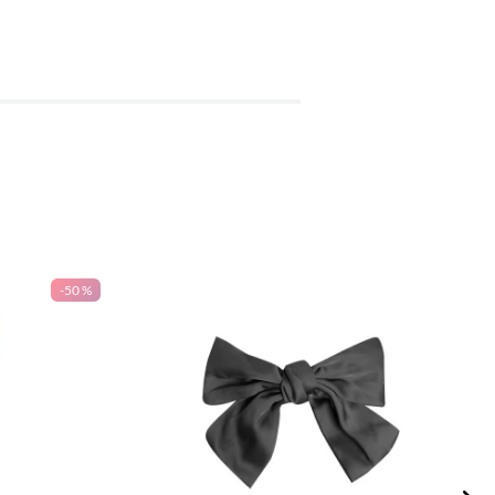
-
50 %