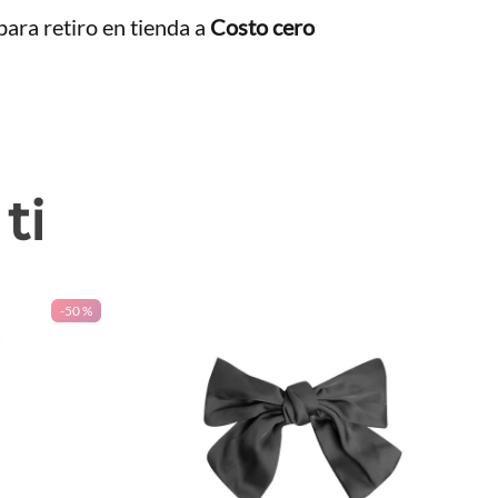
ara retiro en tienda a
Costo cero
ti
-
50 %