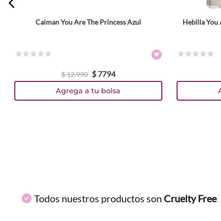
Caiman You Are The Princess Azul
Hebilla You 
ENVIAR COMENTARIO
☆
☆
☆
☆
☆
☆
☆
☆
☆
☆
$
7794
$
12
.
990
Agrega a tu bolsa
Todos nuestros productos son
Cruelty Free