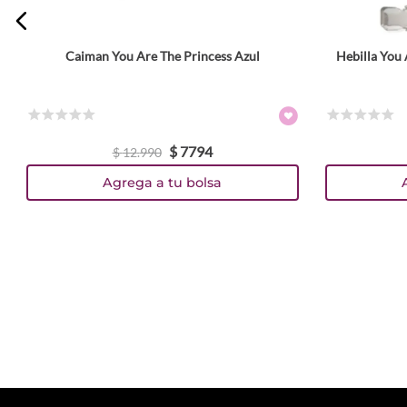
Caiman You Are The Princess Azul
Hebilla You 
☆
☆
☆
☆
☆
☆
☆
☆
☆
☆
$
7794
$
12
.
990
Agrega a tu bolsa