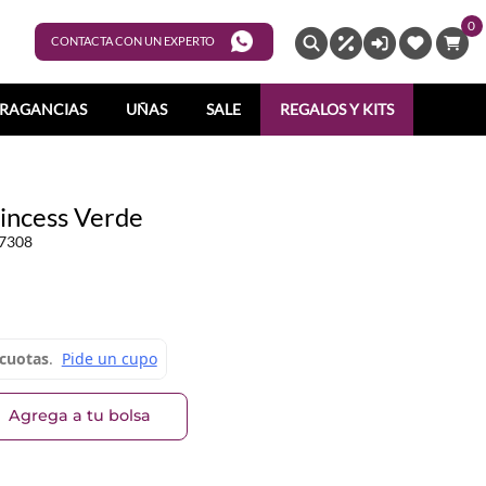
0
ENTRAR
CONTACTA CON UN EXPERTO
RAGANCIAS
UÑAS
SALE
REGALOS Y KITS
incess Verde
7308
Agrega a tu bolsa