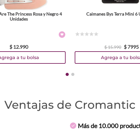
Are The Princess Rosa y Negro 4
Caimanes Bys Terra Mini 6
Unidades
☆
☆
☆
☆
☆
$
12
.
990
$
7995
$
15
.
990
Agrega a tu bolsa
Agrega a tu bols
Ventajas de Cromantic
Más de 10.000 produc