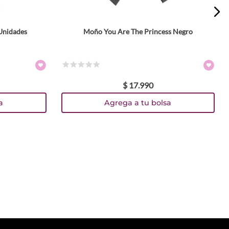
 Unidades
Moño You Are The Princess Negro
☆
☆
☆
☆
☆
$
17
.
990
a
Agrega a tu bolsa