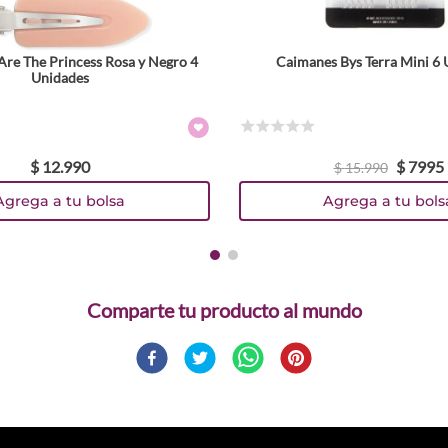
Are The Princess Rosa y Negro 4
Caimanes Bys Terra Mini 6
Unidades
☆
☆
☆
☆
☆
$
12
.
990
$
7995
$
15
.
990
Agrega a tu bolsa
Agrega a tu bols
Comparte