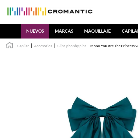
Buscar
NUEVOS
MARCAS
MAQUILLAJE
CAPILA
Capilar
Accesorios
Clips y bobby pins
Moño You Are The Princess V