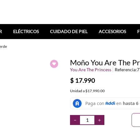
R
ELÉCTRICOS
CUIDADO DE PIEL
ACCESORIOS
F
erde
Moño You Are The Pr
You Are The Princess
Referencia
:
7
$
17
.
990
Unidad
a
$17,990.00
－
＋