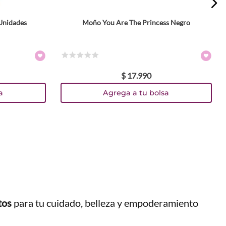
 Unidades
Moño You Are The Princess Negro
☆
☆
☆
☆
☆
$
17
.
990
a
Agrega a tu bolsa
tos
para tu cuidado, belleza y empoderamiento