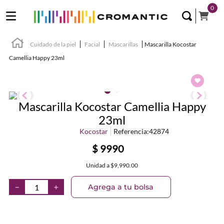
0
Cuidado de la piel
Facial
Mascarillas
Mascarilla Kocostar
Camellia Happy 23ml
Mascarilla Kocostar Camellia Happy
23ml
Kocostar
Referencia
:
42874
$
9990
Unidad
a
$9,990.00
Agrega a tu bolsa
－
＋