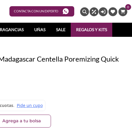
0
ENTRAR
CONTACTA CON UN EXPERTO
RAGANCIAS
UÑAS
SALE
REGALOS Y KITS
 Madagascar Centella Poremizing Quick
Agrega a tu bolsa