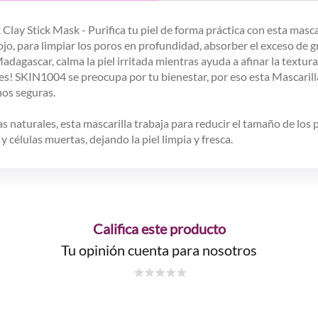
 Stick Mask - Purifica tu piel de forma práctica con esta mascari
ol rojo, para limpiar los poros en profundidad, absorber el exceso de 
agascar, calma la piel irritada mientras ayuda a afinar la textura d
ales! SKIN1004 se preocupa por tu bienestar, por eso esta Mascarill
nos seguras.
s naturales, esta mascarilla trabaja para reducir el tamaño de los p
y células muertas, dejando la piel limpia y fresca.
Califica este producto
Tu opinión cuenta para nosotros
☆
☆
☆
☆
☆