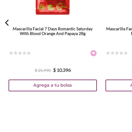
ENVIAR COMENTARIO
Mascarilla Facial 7 Days Romantic Saturday
Mascarilla Fa
With Blood Orange And Papaya 28g
☆
☆
☆
☆
☆
☆
☆
☆
☆
☆
$
10
.
396
$
25
.
990
Agrega a tu bolsa