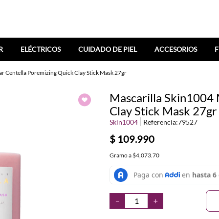
R
ELÉCTRICOS
CUIDADO DE PIEL
ACCESORIOS
F
r Centella Poremizing Quick Clay Stick Mask 27gr
Mascarilla Skin1004
Clay Stick Mask 27gr
Skin1004
Referencia
:
79527
$
109
.
990
Gramo
a
$4,073.70
－
＋