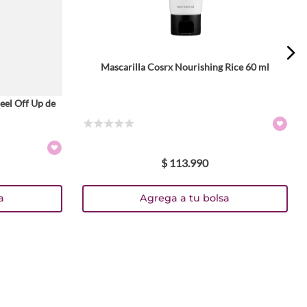
Mascarilla Cosrx Nourishing Rice 60 ml
eel Off Up de
☆
☆
☆
☆
☆
$
113
.
990
a
Agrega a tu bolsa