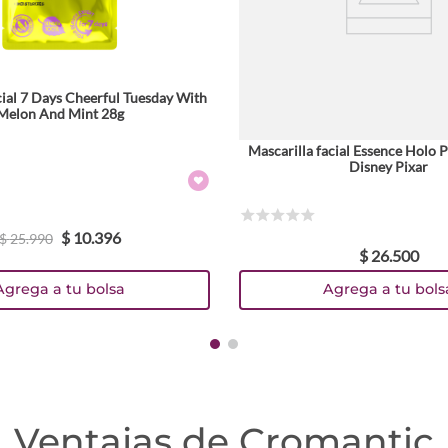
cial 7 Days Cheerful Tuesday With
Melon And Mint 28g
Mascarilla facial Essence Holo P
Disney Pixar
☆
☆
☆
☆
☆
$
10
.
396
$
25
.
990
$
26
.
500
Agrega a tu bolsa
Agrega a tu bols
Ventajas de Cromantic