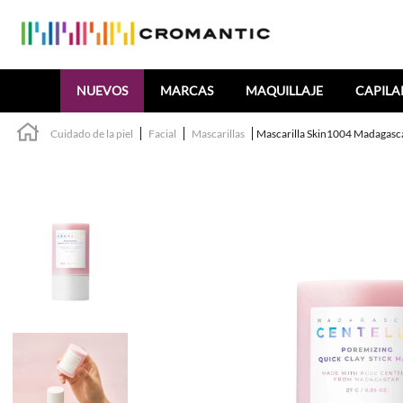
Buscar
NUEVOS
MARCAS
MAQUILLAJE
CAPILA
Cuidado de la piel
Facial
Mascarillas
Mascarilla Skin1004 Madagasca