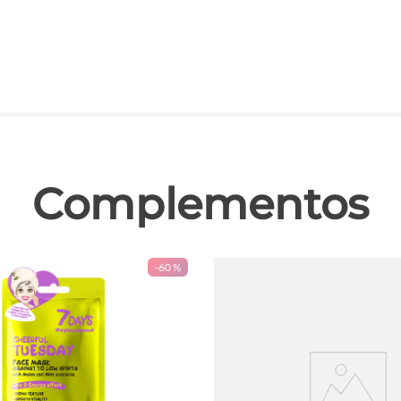
las
Complementos
-
60 %