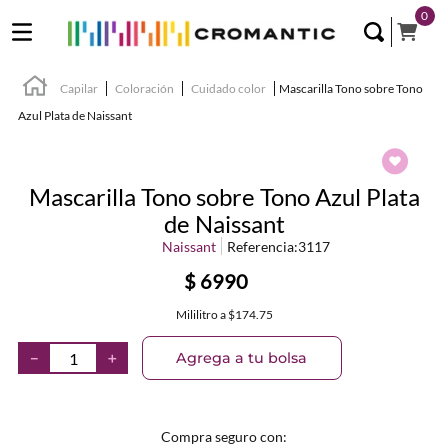
0
Capilar
Coloración
Cuidado color
Mascarilla Tono sobre Tono
Azul Plata de Naissant
Mascarilla Tono sobre Tono Azul Plata
de Naissant
Naissant
Referencia
:
3117
$
6990
Mililitro
a
$174.75
Agrega a tu bolsa
－
＋
Compra seguro con: