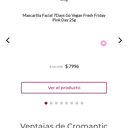
Mascarilla Facial 7Days Go Vegan Fresh Friday
Pink Day 25g
$
7996
$
19
.
990
Ventajas de Cromantic