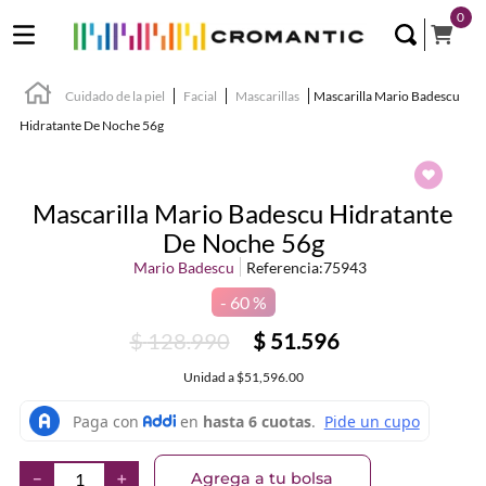
0
Cuidado de la piel
Facial
Mascarillas
Mascarilla Mario Badescu
Hidratante De Noche 56g
Mascarilla Mario Badescu Hidratante
De Noche 56g
Mario Badescu
Referencia
:
75943
60 %
$
128
.
990
$
51
.
596
Unidad
a
$51,596.00
Agrega a tu bolsa
－
＋