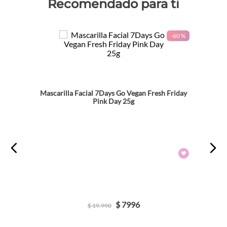
Recomendado para ti
-
60 %
Mascarilla Facial 7Days Go Vegan Fresh Friday
Pink Day 25g
$
7996
$
19
.
990