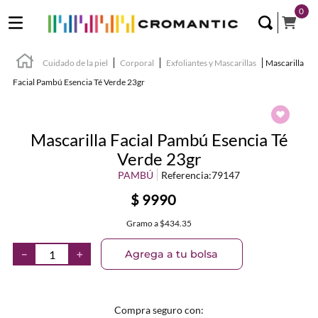
0
Cuidado de la piel
Corporal
Exfoliantes y Mascarillas
Mascarilla
Facial Pambú Esencia Té Verde 23gr
Mascarilla Facial Pambú Esencia Té
Verde 23gr
PAMBÚ
Referencia
:
79147
$
9990
Gramo
a
$434.35
Agrega a tu bolsa
－
＋
Compra seguro con: