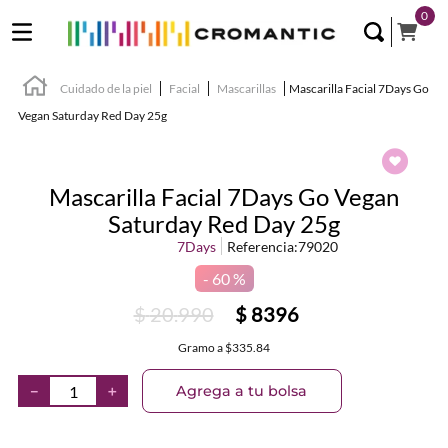
0
Cuidado de la piel
Facial
Mascarillas
Mascarilla Facial 7Days Go
Vegan Saturday Red Day 25g
Mascarilla Facial 7Days Go Vegan
Saturday Red Day 25g
7Days
Referencia
:
79020
60 %
$
20
.
990
$
8396
Gramo
a
$335.84
Agrega a tu bolsa
－
＋