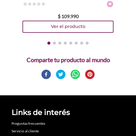
☆
☆
☆
☆
☆
$
109
.
990
Comparte
Links de interés
Preguntas frecuentes
Servicio al cliente