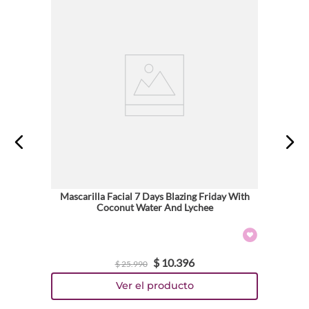
Tu nombre
Dirección de email
Escribe un comentario
Mascarilla Facial 7 Days Blazing Friday With
Coconut Water And Lychee
ENVIAR COMENTARIO
$
10
.
396
$
25
.
990