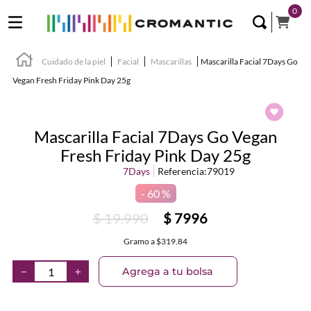
0
Cuidado de la piel
Facial
Mascarillas
Mascarilla Facial 7Days Go
Vegan Fresh Friday Pink Day 25g
Mascarilla Facial 7Days Go Vegan
Fresh Friday Pink Day 25g
7Days
Referencia
:
79019
60 %
$
19
.
990
$
7996
Gramo
a
$319.84
Agrega a tu bolsa
－
＋