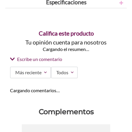
Especificaciones
Califica este producto
Tu opinión cuenta para nosotros
Cargando el resumen…
Escribe un comentario
Más reciente
Todos
Agregar comentario
Cargando comentarios…
Título
Complementos
Califica el producto de 1 a 5 estrellas
★
★
★
★
★