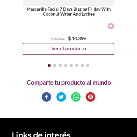
Mascarilla Facial 7 Days Blazing Friday With
Coconut Water And Lychee
$
10
.
396
$
25
.
990
Comparte
Links de interés