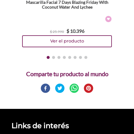
Mascarilla Facial 7 Days Blazing Friday With
Coconut Water And Lychee
$
10
.
396
$
25
.
990
Comparte
Links de interés