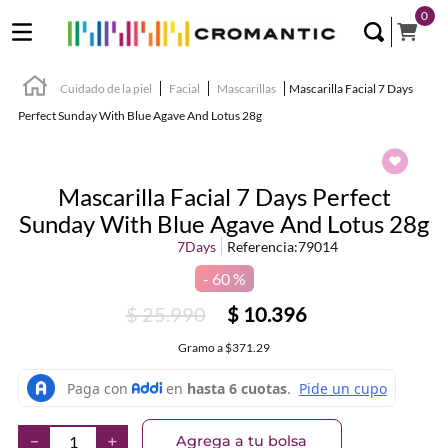
0
Cuidado de la piel
Facial
Mascarillas
Mascarilla Facial 7 Days
Perfect Sunday With Blue Agave And Lotus 28g
Mascarilla Facial 7 Days Perfect
Sunday With Blue Agave And Lotus 28g
7Days
Referencia
:
79014
60 %
$
25
.
990
$
10
.
396
Gramo
a
$371.29
Agrega a tu bolsa
－
＋