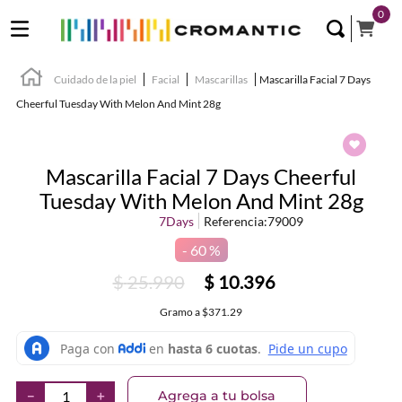
0
Cuidado de la piel
Facial
Mascarillas
Mascarilla Facial 7 Days
Cheerful Tuesday With Melon And Mint 28g
Mascarilla Facial 7 Days Cheerful
Tuesday With Melon And Mint 28g
7Days
Referencia
:
79009
60 %
$
25
.
990
$
10
.
396
Gramo
a
$371.29
Agrega a tu bolsa
－
＋