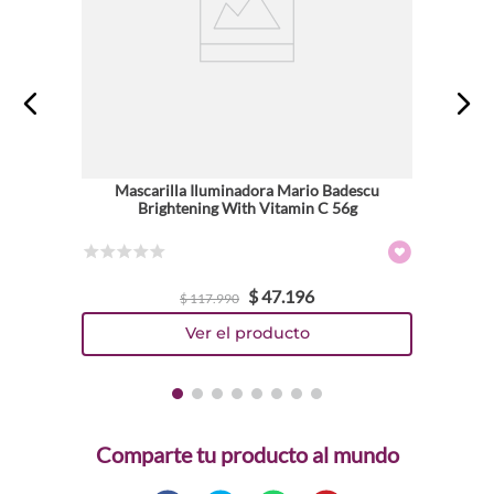
Mascarilla Iluminadora Mario Badescu
Brightening With Vitamin C 56g
☆
☆
☆
☆
☆
$
47
.
196
$
117
.
990
Comparte