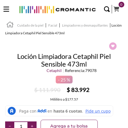
0
Cuidado de la piel
Facial
Limpiadores y desmaquillantes
Loción
Limpiadora Cetaphil Piel Sensible 473ml
Loción Limpiadora Cetaphil Piel
Sensible 473ml
Cetaphil
Referencia
:
79078
25 %
$
111
.
990
$
83
.
992
Mililitro
a
$177.57
Agrega a tu bolsa
－
＋