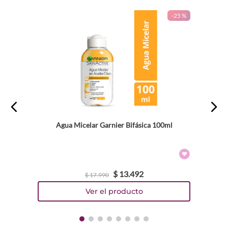
-
25 %
Agua Micelar Garnier Bifásica 100ml
$
13
.
492
$
17
.
990