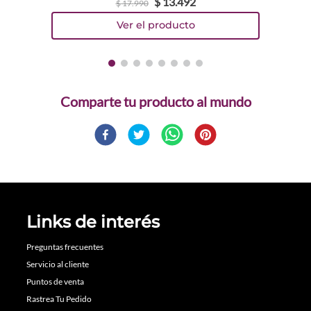
$
13
.
492
$
17
.
990
Comparte
Links de interés
Preguntas frecuentes
Servicio al cliente
Puntos de venta
Rastrea Tu Pedido